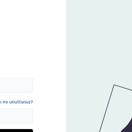
ı mı unuttunuz
?